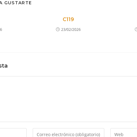
A GUSTARTE
C119
26
23/02/2026
sta
Introduce
Introduce