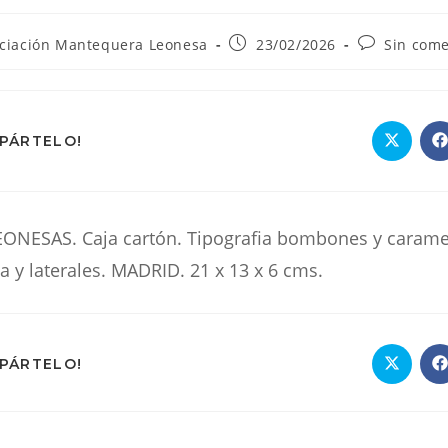
Publicación
Comentario
ciación Mantequera Leonesa
23/02/2026
Sin come
de
de
la
la
:
entrada:
entrada:
COMPARTIR
MPÁRTELO!
Se
S
abre
a
en
e
ESTE
una
u
nueva
n
ventana
v
CONTENIDO
NESAS. Caja cartón. Tipografia bombones y caramel
a y laterales. MADRID. 21 x 13 x 6 cms.
COMPARTIR
MPÁRTELO!
Se
S
abre
a
en
e
ESTE
una
u
nueva
n
ventana
v
CONTENIDO