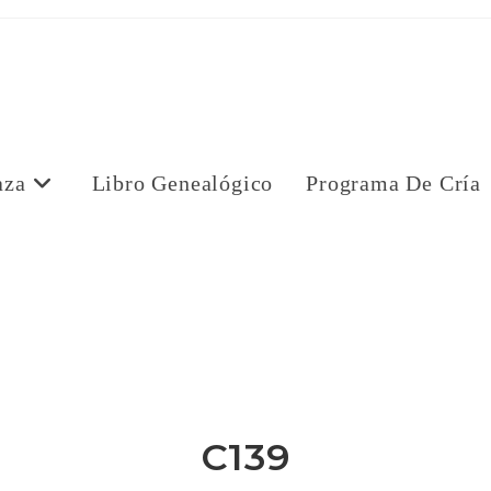
aza
Libro Genealógico
Programa De Cría
a
C139