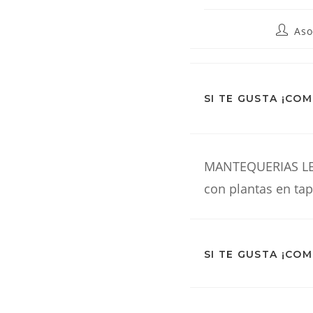
De
Autor
Aso
de
la
entrada
La
SI TE GUSTA ¡CO
Web
MANTEQUERIAS LEO
con plantas en tap
SI TE GUSTA ¡CO