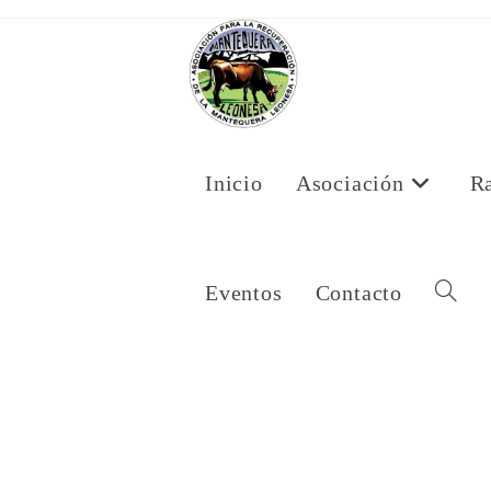
Ir
al
contenido
Inicio
Asociación
R
Eventos
Contacto
Alternar
Búsqued