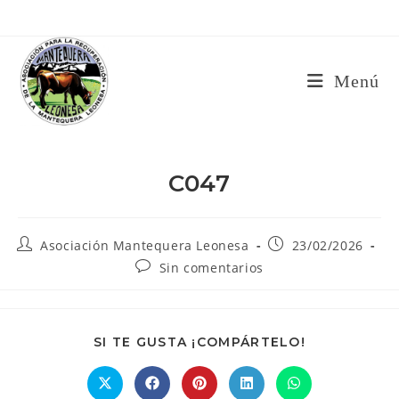
Ir
al
contenido
Menú
C047
Autor
Publicación
Asociación Mantequera Leonesa
23/02/2026
de
de
Comentarios
Sin comentarios
la
la
de
entrada:
entrada:
la
entrada:
COMPARTIR
SI TE GUSTA ¡COMPÁRTELO!
ESTE
CONTENIDO
Se
Se
Se
Se
Se