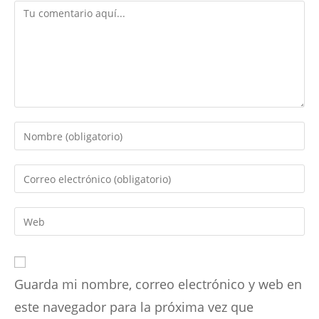
Comentario
Introduce
tu
nombre
Introduce
o
tu
nombre
dirección
Introduce
de
de
la
usuario
correo
URL
para
electrónico
de
comentar
para
Guarda mi nombre, correo electrónico y web en
tu
comentar
web
este navegador para la próxima vez que