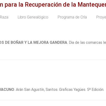
ón para la Recuperación de la Mantequ
Raza
Libro Genealógico
Programa de Cría
Proy
S DE BOÑAR Y LA MEJORA GANDERA
. Dia de las comarcas l
VACUNO
. Arán San Agustín, Santos. Graficas Yagües. 5ª Edición.