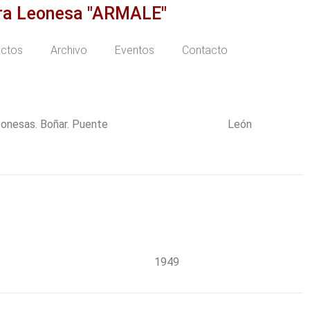
era Leonesa "ARMALE"
ectos
Archivo
Eventos
Contacto
eonesas. Boñar. Puente
León
1949