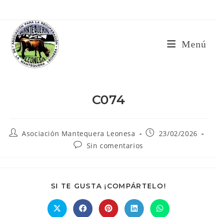
Ir
al
contenido
Menú
C074
Autor
Publicación
Asociación Mantequera Leonesa
23/02/2026
de
de
Comentarios
Sin comentarios
la
la
de
entrada:
entrada:
la
entrada:
COMPARTIR
SI TE GUSTA ¡COMPÁRTELO!
ESTE
CONTENIDO
Se
Se
Se
Se
Se