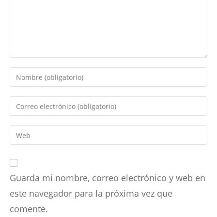
Introduce
tu
nombre
Introduce
o
tu
nombre
dirección
Introduce
de
de
la
usuario
correo
URL
para
electrónico
de
comentar
para
Guarda mi nombre, correo electrónico y web en
tu
comentar
web
este navegador para la próxima vez que
(opcional)
comente.