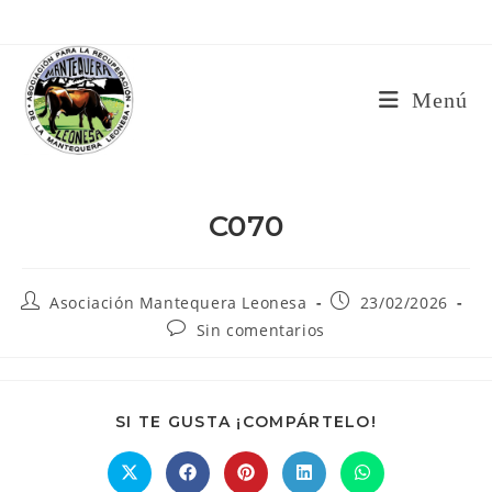
Ir
al
contenido
Menú
C070
Autor
Publicación
Asociación Mantequera Leonesa
23/02/2026
de
de
Comentarios
Sin comentarios
la
la
de
entrada:
entrada:
la
entrada:
COMPARTIR
SI TE GUSTA ¡COMPÁRTELO!
ESTE
CONTENIDO
Se
Se
Se
Se
Se