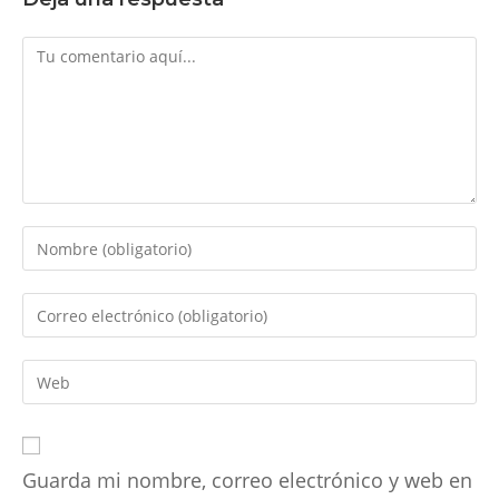
Comentario
Introduce
tu
nombre
Introduce
o
tu
nombre
dirección
Introduce
de
de
la
usuario
correo
URL
para
electrónico
de
comentar
para
Guarda mi nombre, correo electrónico y web en
tu