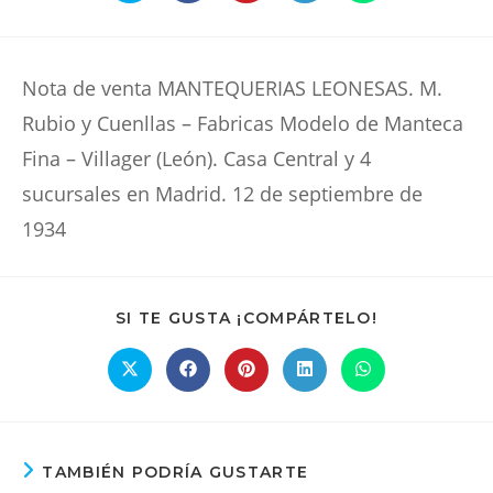
abre
abre
abre
abre
abre
en
en
en
en
en
una
una
una
una
una
nueva
nueva
nueva
nueva
nueva
ventana
ventana
ventana
ventana
ventana
Nota de venta MANTEQUERIAS LEONESAS. M.
Rubio y Cuenllas – Fabricas Modelo de Manteca
Fina – Villager (León). Casa Central y 4
sucursales en Madrid. 12 de septiembre de
1934
COMPARTIR
SI TE GUSTA ¡COMPÁRTELO!
ESTE
CONTENIDO
Se
Se
Se
Se
Se
abre
abre
abre
abre
abre
en
en
en
en
en
una
una
una
una
una
nueva
nueva
nueva
nueva
nueva
ventana
ventana
ventana
ventana
ventana
TAMBIÉN PODRÍA GUSTARTE