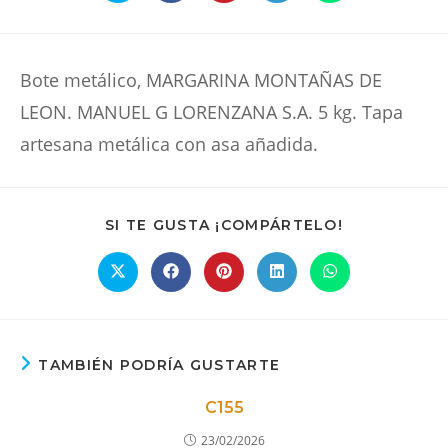
abre
abre
abre
abre
abre
en
en
en
en
en
una
una
una
una
una
nueva
nueva
nueva
nueva
nueva
ventana
ventana
ventana
ventana
ventana
Bote metálico, MARGARINA MONTAÑAS DE
LEON. MANUEL G LORENZANA S.A. 5 kg. Tapa
artesana metálica con asa añadida.
COMPARTIR
SI TE GUSTA ¡COMPÁRTELO!
ESTE
CONTENIDO
Se
Se
Se
Se
Se
abre
abre
abre
abre
abre
en
en
en
en
en
una
una
una
una
una
nueva
nueva
nueva
nueva
nueva
ventana
ventana
ventana
ventana
ventana
TAMBIÉN PODRÍA GUSTARTE
C155
23/02/2026