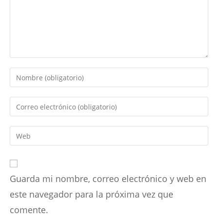
Introduce
tu
nombre
Introduce
o
tu
nombre
dirección
Introduce
de
de
la
usuario
correo
URL
para
electrónico
de
comentar
para
Guarda mi nombre, correo electrónico y web en
tu
comentar
web
este navegador para la próxima vez que
(opcional)
comente.