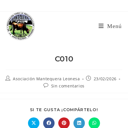
Ir
al
contenido
Menú
C010
Autor
Publicación
Asociación Mantequera Leonesa
23/02/2026
de
de
Comentarios
Sin comentarios
la
la
de
entrada:
entrada:
la
entrada:
COMPARTIR
SI TE GUSTA ¡COMPÁRTELO!
ESTE
CONTENIDO
Se
Se
Se
Se
Se