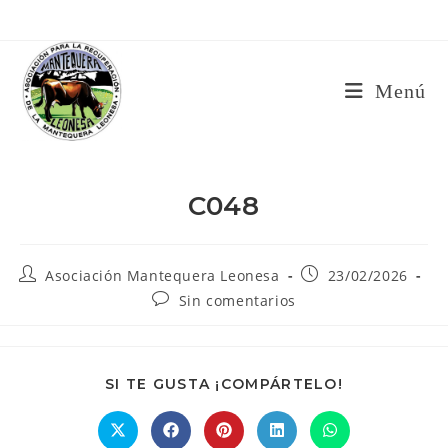
Ir
al
contenido
Menú
C048
Autor
Publicación
Asociación Mantequera Leonesa
23/02/2026
de
de
Comentarios
Sin comentarios
la
la
de
entrada:
entrada:
la
entrada:
COMPARTIR
SI TE GUSTA ¡COMPÁRTELO!
ESTE
CONTENIDO
Se
Se
Se
Se
Se