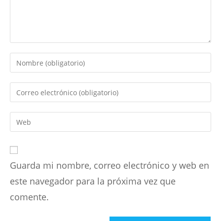
Introduce
tu
nombre
Introduce
o
tu
nombre
dirección
Introduce
de
de
la
usuario
correo
URL
para
electrónico
de
comentar
para
Guarda mi nombre, correo electrónico y web en
tu
comentar
web
este navegador para la próxima vez que
(opcional)
comente.