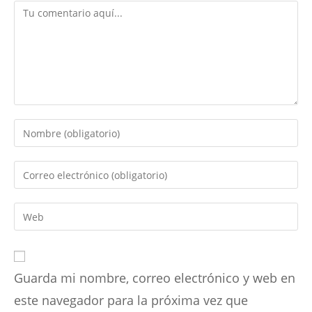
Comentario
Introduce
tu
nombre
Introduce
o
tu
nombre
dirección
Introduce
de
de
la
usuario
correo
URL
para
electrónico
de
comentar
para
Guarda mi nombre, correo electrónico y web en
tu
comentar
web
este navegador para la próxima vez que