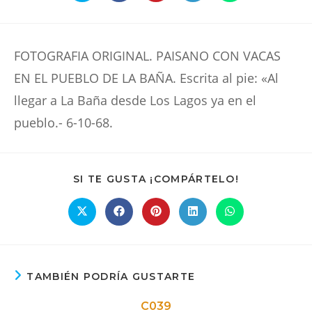
abre
abre
abre
abre
abre
en
en
en
en
en
una
una
una
una
una
nueva
nueva
nueva
nueva
nueva
ventana
ventana
ventana
ventana
ventana
FOTOGRAFIA ORIGINAL. PAISANO CON VACAS
EN EL PUEBLO DE LA BAÑA. Escrita al pie: «Al
llegar a La Baña desde Los Lagos ya en el
pueblo.- 6-10-68.
COMPARTIR
SI TE GUSTA ¡COMPÁRTELO!
ESTE
CONTENIDO
Se
Se
Se
Se
Se
abre
abre
abre
abre
abre
en
en
en
en
en
una
una
una
una
una
nueva
nueva
nueva
nueva
nueva
ventana
ventana
ventana
ventana
ventana
TAMBIÉN PODRÍA GUSTARTE
C039