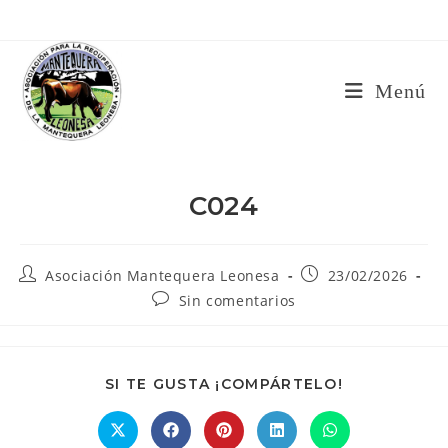
Ir
al
contenido
Menú
C024
Autor
Publicación
Asociación Mantequera Leonesa
23/02/2026
de
de
Comentarios
Sin comentarios
la
la
de
entrada:
entrada:
la
entrada:
COMPARTIR
SI TE GUSTA ¡COMPÁRTELO!
ESTE
CONTENIDO
Se
Se
Se
Se
Se