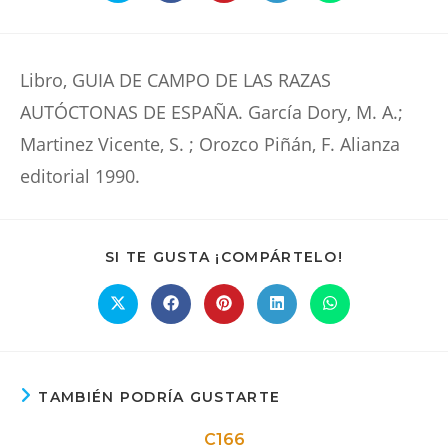
abre
abre
abre
abre
abre
en
en
en
en
en
una
una
una
una
una
nueva
nueva
nueva
nueva
nueva
ventana
ventana
ventana
ventana
ventana
Libro, GUIA DE CAMPO DE LAS RAZAS
AUTÓCTONAS DE ESPAÑA. García Dory, M. A.;
Martinez Vicente, S. ; Orozco Piñán, F. Alianza
editorial 1990.
COMPARTIR
SI TE GUSTA ¡COMPÁRTELO!
ESTE
CONTENIDO
Se
Se
Se
Se
Se
abre
abre
abre
abre
abre
en
en
en
en
en
una
una
una
una
una
nueva
nueva
nueva
nueva
nueva
ventana
ventana
ventana
ventana
ventana
TAMBIÉN PODRÍA GUSTARTE
C166