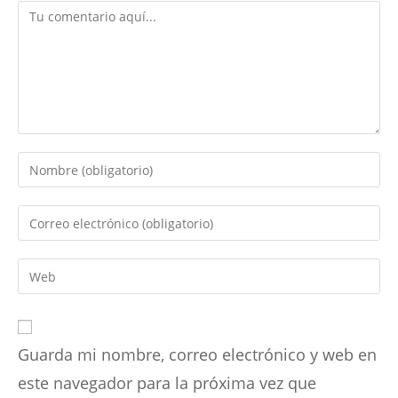
Comentario
Introduce
tu
nombre
Introduce
o
tu
nombre
dirección
Introduce
de
de
la
usuario
correo
URL
para
electrónico
de
comentar
para
Guarda mi nombre, correo electrónico y web en
tu
comentar
web
este navegador para la próxima vez que