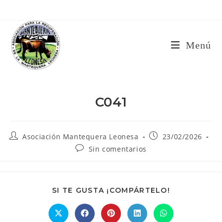
Ir
al
contenido
Menú
C041
Autor
Publicación
Asociación Mantequera Leonesa
23/02/2026
de
de
Comentarios
Sin comentarios
la
la
de
entrada:
entrada:
la
entrada:
COMPARTIR
SI TE GUSTA ¡COMPÁRTELO!
ESTE
CONTENIDO
Se
Se
Se
Se
Se