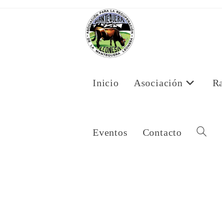
Ir
al
contenido
Inicio
Asociación
R
Eventos
Contacto
Alternar
Búsqued