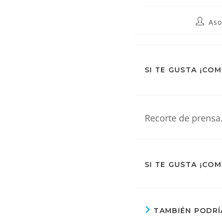
De
Autor
Aso
de
la
entrada
La
SI TE GUSTA ¡CO
Web
Recorte de prensa
SI TE GUSTA ¡CO
TAMBIÉN PODRÍ