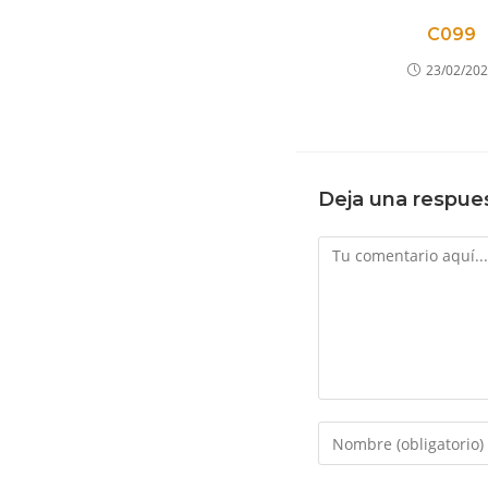
C099
23/02/20
Deja una respue
Comentario
Introduce
tu