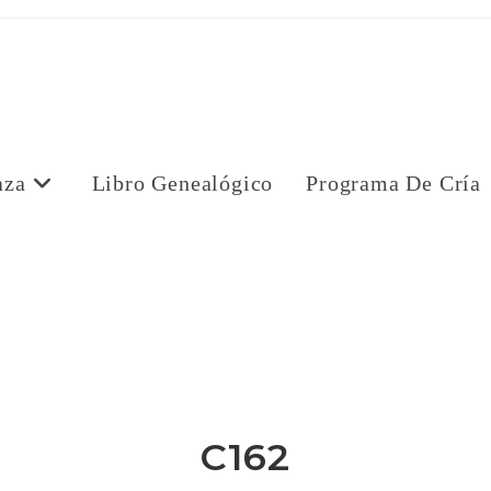
aza
Libro Genealógico
Programa De Cría
a
C162