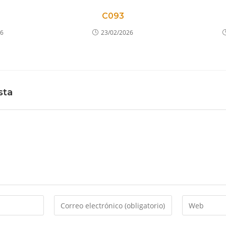
C093
26
23/02/2026
sta
Introduce
Introduce
tu
la