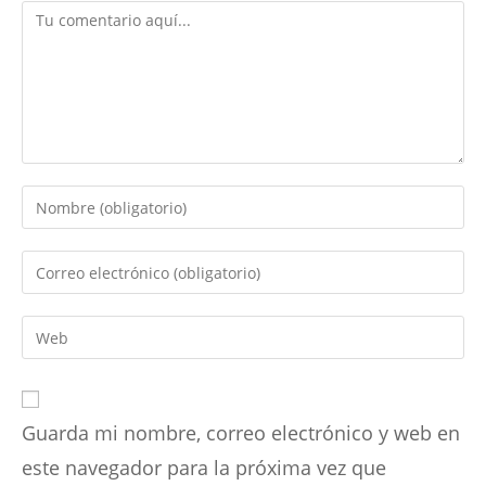
Comentario
Introduce
tu
nombre
Introduce
o
tu
nombre
dirección
Introduce
de
de
la
usuario
correo
URL
para
electrónico
de
comentar
para
Guarda mi nombre, correo electrónico y web en
tu
comentar
web
este navegador para la próxima vez que