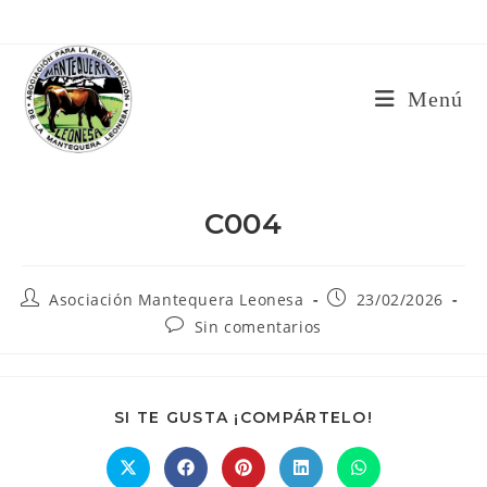
Ir
al
contenido
Menú
C004
Autor
Publicación
Asociación Mantequera Leonesa
23/02/2026
de
de
Comentarios
Sin comentarios
la
la
de
entrada:
entrada:
la
entrada:
COMPARTIR
SI TE GUSTA ¡COMPÁRTELO!
ESTE
CONTENIDO
Se
Se
Se
Se
Se