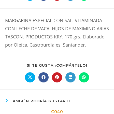
abre
abre
abre
abre
abre
en
en
en
en
en
una
una
una
una
una
nueva
nueva
nueva
nueva
nueva
ventana
ventana
ventana
ventana
ventana
MARGARINA ESPECIAL CON SAL. VITAMINADA
CON LECHE DE VACA. HIJOS DE MAXIMINO ARIAS
TASCON. PRODUCTOS KRY. 170 grs. Elaborado
por Oleica, Castrourdiales, Santander.
COMPARTIR
SI TE GUSTA ¡COMPÁRTELO!
ESTE
CONTENIDO
Se
Se
Se
Se
Se
abre
abre
abre
abre
abre
en
en
en
en
en
una
una
una
una
una
nueva
nueva
nueva
nueva
nueva
ventana
ventana
ventana
ventana
ventana
TAMBIÉN PODRÍA GUSTARTE
C040