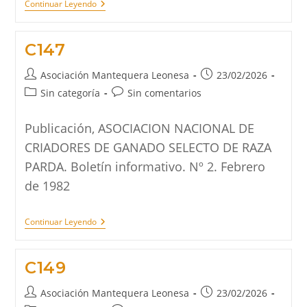
C173
Continuar Leyendo
C147
Autor
Publicación
Asociación Mantequera Leonesa
23/02/2026
de
de
Categoría
Comentarios
Sin categoría
Sin comentarios
la
la
de
de
entrada:
entrada:
la
la
Publicación, ASOCIACION NACIONAL DE
entrada:
entrada:
CRIADORES DE GANADO SELECTO DE RAZA
PARDA. Boletín informativo. Nº 2. Febrero
de 1982
C147
Continuar Leyendo
C149
Autor
Publicación
Asociación Mantequera Leonesa
23/02/2026
de
de