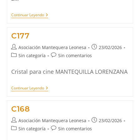
C170
Continuar Leyendo
C177
Autor
Publicación
Asociación Mantequera Leonesa
23/02/2026
de
de
Categoría
Comentarios
Sin categoría
Sin comentarios
la
la
de
de
entrada:
entrada:
la
la
Cristal para cine MANTEQUILLA LORENZANA
entrada:
entrada:
C177
Continuar Leyendo
C168
Autor
Publicación
Asociación Mantequera Leonesa
23/02/2026
de
de
Categoría
Comentarios
Sin categoría
Sin comentarios
la
la
de
de
entrada:
entrada: