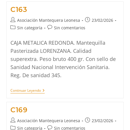
C163
Autor
Publicación
Asociación Mantequera Leonesa
23/02/2026
de
de
Categoría
Comentarios
Sin categoría
Sin comentarios
la
la
de
de
entrada:
entrada:
la
la
CAJA METALICA REDONDA. Mantequilla
entrada:
entrada:
Pasterizada LORENZANA. Calidad
superextra. Peso bruto 400 gr. Con sello de
Sanidad Nacional Intervención Sanitaria.
Reg. De sanidad 345.
C163
Continuar Leyendo
C169
Autor
Publicación
Asociación Mantequera Leonesa
23/02/2026
de
de
Categoría
Comentarios
Sin categoría
Sin comentarios