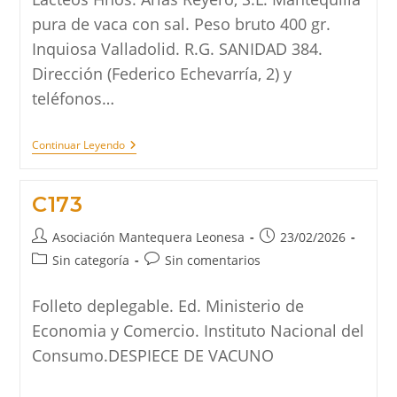
pura de vaca con sal. Peso bruto 400 gr.
Inquiosa Valladolid. R.G. SANIDAD 384.
Dirección (Federico Echevarría, 2) y
teléfonos…
C165
Continuar Leyendo
C173
Autor
Publicación
Asociación Mantequera Leonesa
23/02/2026
de
de
Categoría
Comentarios
Sin categoría
Sin comentarios
la
la
de
de
entrada:
entrada:
la
la
Folleto deplegable. Ed. Ministerio de
entrada:
entrada:
Economia y Comercio. Instituto Nacional del
Consumo.DESPIECE DE VACUNO