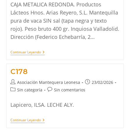
la
la
CAJA METALICA REDONDA. Productos
entrada:
entrada:
Lácteos Hnos. Arias Reyero, S.L. Mantequilla
pura de vaca SIN sal (tapa negra y texto
rojo). Peso bruto 400 gr. Inquiosa Valladolid.
Dirección (Federico Echebarría, 2…
C168
Continuar Leyendo
C178
Autor
Publicación
Asociación Mantequera Leonesa
23/02/2026
de
de
Categoría
Comentarios
Sin categoría
Sin comentarios
la
la
de
de
entrada:
entrada:
la
la
Lapicero, ILSA. LECHE ALY.
entrada:
entrada:
C178
Continuar Leyendo