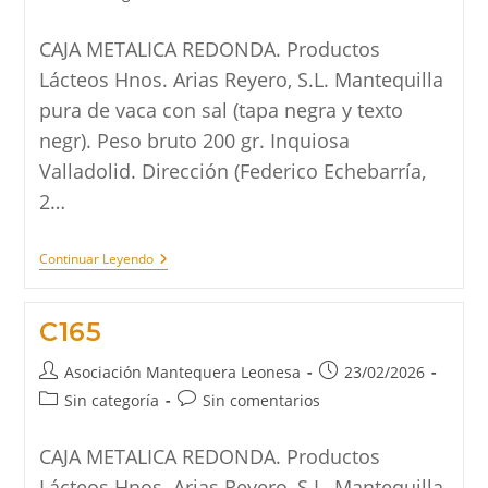
la
la
de
de
entrada:
entrada:
la
la
CAJA METALICA REDONDA. Productos
entrada:
entrada:
Lácteos Hnos. Arias Reyero, S.L. Mantequilla
pura de vaca con sal (tapa negra y texto
negr). Peso bruto 200 gr. Inquiosa
Valladolid. Dirección (Federico Echebarría,
2…
C169
Continuar Leyendo
C165
Autor
Publicación
Asociación Mantequera Leonesa
23/02/2026
de
de
Categoría
Comentarios
Sin categoría
Sin comentarios
la
la
de
de
entrada:
entrada:
la
la
CAJA METALICA REDONDA. Productos
entrada:
entrada:
Lácteos Hnos. Arias Reyero, S.L. Mantequilla