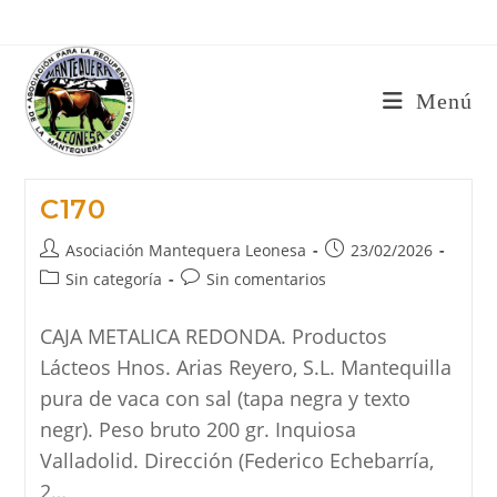
Ir
al
contenido
Menú
C170
Autor
Publicación
Asociación Mantequera Leonesa
23/02/2026
de
de
Categoría
Comentarios
Sin categoría
Sin comentarios
la
la
de
de
entrada:
entrada:
la
la
CAJA METALICA REDONDA. Productos
entrada:
entrada:
Lácteos Hnos. Arias Reyero, S.L. Mantequilla
pura de vaca con sal (tapa negra y texto
negr). Peso bruto 200 gr. Inquiosa
Valladolid. Dirección (Federico Echebarría,
2…