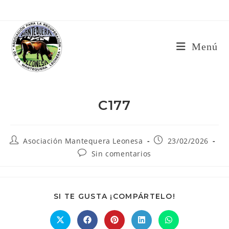
Ir
al
contenido
Menú
C177
Autor
Publicación
Asociación Mantequera Leonesa
23/02/2026
de
de
Comentarios
Sin comentarios
la
la
de
entrada:
entrada:
la
entrada:
COMPARTIR
SI TE GUSTA ¡COMPÁRTELO!
ESTE
CONTENIDO
Se
Se
Se
Se
Se