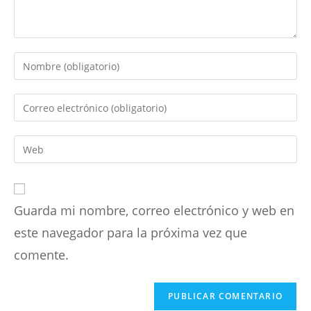
Introduce
tu
nombre
Introduce
o
tu
nombre
dirección
Introduce
de
de
la
usuario
correo
URL
para
electrónico
de
comentar
para
Guarda mi nombre, correo electrónico y web en
tu
comentar
web
este navegador para la próxima vez que
(opcional)
comente.