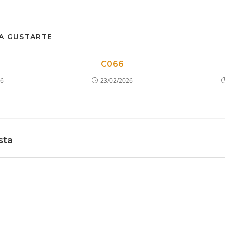
en
e
ESTE
una
u
nueva
n
ventana
v
CONTENIDO
A GUSTARTE
C066
26
23/02/2026
sta