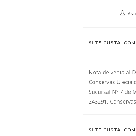
De
Autor
Aso
de
la
entrada
La
SI TE GUSTA ¡CO
Web
Nota de venta al D
Conservas Ulecia 
Sucursal Nº 7 de M
243291. Conserva
SI TE GUSTA ¡CO