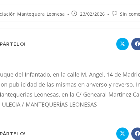
Publicación
Comentario
ciación Mantequera Leonesa
23/02/2026
Sin come
de
de
la
la
:
entrada:
entrada:
COMPARTIR
MPÁRTELO!
Se
S
abre
a
en
e
ESTE
una
u
nueva
n
ventana
v
CONTENIDO
uque del Infantado, en la calle M. Angel, 14 de Madri
con publicidad de las mismas en anverso y reverso. I
antequerias Leonesas, en la C/ Genearal Martinez Ca
s ULECIA / MANTEQUERÍAS LEONESAS
COMPARTIR
MPÁRTELO!
Se
S
abre
a