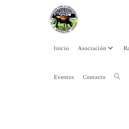
Ir
al
contenido
Inicio
Asociación
R
Eventos
Contacto
Alternar
Búsqued