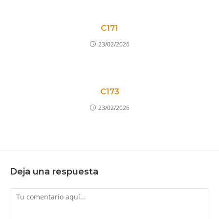
C171
23/02/2026
C173
23/02/2026
Deja una respuesta
Comentario