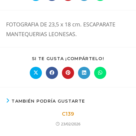
abre
abre
abre
abre
abre
en
en
en
en
en
una
una
una
una
una
nueva
nueva
nueva
nueva
nueva
ventana
ventana
ventana
ventana
ventana
FOTOGRAFIA DE 23,5 x 18 cm. ESCAPARATE
MANTEQUERIAS LEONESAS.
COMPARTIR
SI TE GUSTA ¡COMPÁRTELO!
ESTE
CONTENIDO
Se
Se
Se
Se
Se
abre
abre
abre
abre
abre
en
en
en
en
en
una
una
una
una
una
nueva
nueva
nueva
nueva
nueva
ventana
ventana
ventana
ventana
ventana
TAMBIÉN PODRÍA GUSTARTE
C139
23/02/2026