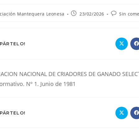
Publicación
Comentario
ciación Mantequera Leonesa
23/02/2026
Sin come
de
de
la
la
:
entrada:
entrada:
COMPARTIR
MPÁRTELO!
Se
S
abre
a
en
e
ESTE
una
u
nueva
n
ventana
v
CONTENIDO
OCIACION NACIONAL DE CRIADORES DE GANADO SELEC
ormativo. Nº 1. Junio de 1981
COMPARTIR
MPÁRTELO!
Se
S
abre
a
en
e
ESTE
una
u
nueva
n
ventana
v
CONTENIDO