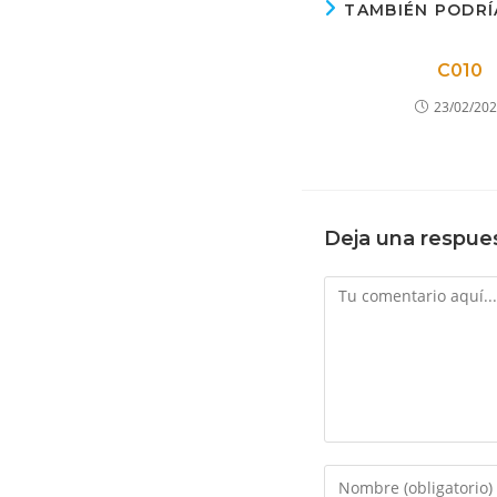
TAMBIÉN PODRÍ
C010
23/02/20
Deja una respue
Comentario
Introduce