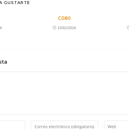
A GUSTARTE
C080
26
23/02/2026
sta
Introduce
Introduce