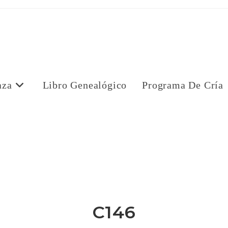
aza
Libro Genealógico
Programa De Cría
a
C146