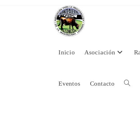
Ir
al
contenido
Inicio
Asociación
R
Eventos
Contacto
Alternar
Búsqued