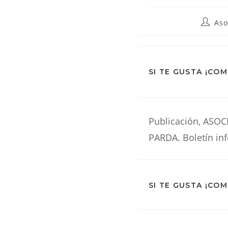
De
Autor
Aso
de
la
entrada
La
SI TE GUSTA ¡CO
Web
Publicación, AS
PARDA. Boletín inf
SI TE GUSTA ¡CO