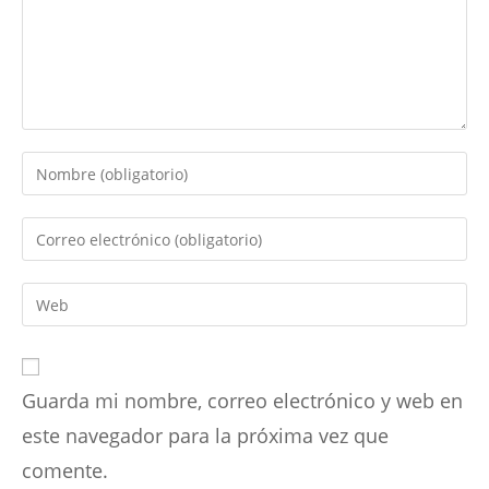
Introduce
tu
nombre
Introduce
o
tu
nombre
dirección
Introduce
de
de
la
usuario
correo
URL
para
electrónico
de
comentar
para
Guarda mi nombre, correo electrónico y web en
tu
comentar
web
este navegador para la próxima vez que
(opcional)
comente.