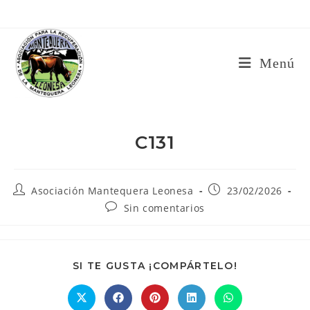
Ir
al
contenido
Menú
C131
Autor
Publicación
Asociación Mantequera Leonesa
23/02/2026
de
de
Comentarios
Sin comentarios
la
la
de
entrada:
entrada:
la
entrada:
COMPARTIR
SI TE GUSTA ¡COMPÁRTELO!
ESTE
CONTENIDO
Se
Se
Se
Se
Se