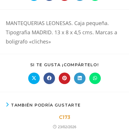
abre
abre
abre
abre
abre
en
en
en
en
en
una
una
una
una
una
nueva
nueva
nueva
nueva
nueva
ventana
ventana
ventana
ventana
ventana
MANTEQUERIAS LEONESAS. Caja pequeña.
Tipografia MADRID. 13 x 8 x 4,5 cms. Marcas a
boligrafo «cliches»
COMPARTIR
SI TE GUSTA ¡COMPÁRTELO!
ESTE
CONTENIDO
Se
Se
Se
Se
Se
abre
abre
abre
abre
abre
en
en
en
en
en
una
una
una
una
una
nueva
nueva
nueva
nueva
nueva
ventana
ventana
ventana
ventana
ventana
TAMBIÉN PODRÍA GUSTARTE
C173
23/02/2026