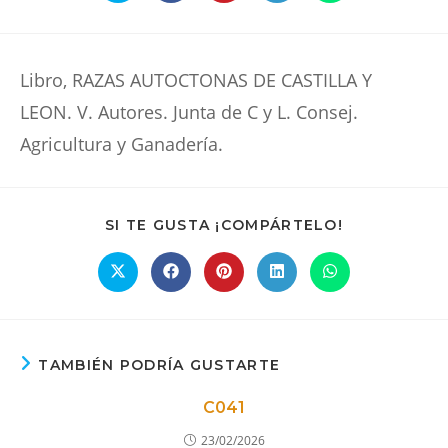
abre
abre
abre
abre
abre
en
en
en
en
en
una
una
una
una
una
nueva
nueva
nueva
nueva
nueva
ventana
ventana
ventana
ventana
ventana
Libro, RAZAS AUTOCTONAS DE CASTILLA Y
LEON. V. Autores. Junta de C y L. Consej.
Agricultura y Ganadería.
COMPARTIR
SI TE GUSTA ¡COMPÁRTELO!
ESTE
CONTENIDO
Se
Se
Se
Se
Se
abre
abre
abre
abre
abre
en
en
en
en
en
una
una
una
una
una
nueva
nueva
nueva
nueva
nueva
ventana
ventana
ventana
ventana
ventana
TAMBIÉN PODRÍA GUSTARTE
C041
23/02/2026