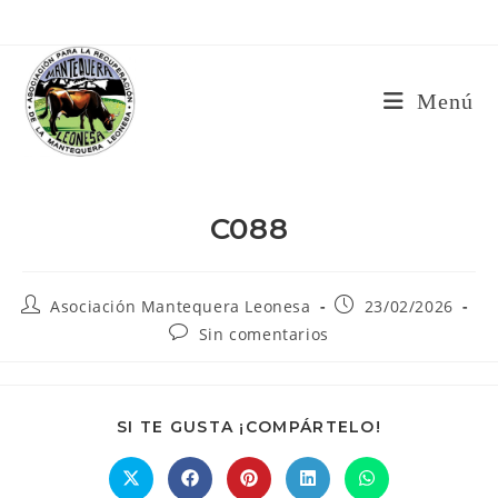
Ir
al
contenido
Menú
C088
Autor
Publicación
Asociación Mantequera Leonesa
23/02/2026
de
de
Comentarios
Sin comentarios
la
la
de
entrada:
entrada:
la
entrada:
COMPARTIR
SI TE GUSTA ¡COMPÁRTELO!
ESTE
CONTENIDO
Se
Se
Se
Se
Se