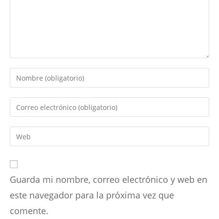
Introduce
tu
nombre
Introduce
o
tu
nombre
dirección
Introduce
de
de
la
usuario
correo
URL
para
electrónico
de
comentar
para
Guarda mi nombre, correo electrónico y web en
tu
comentar
web
este navegador para la próxima vez que
(opcional)
comente.