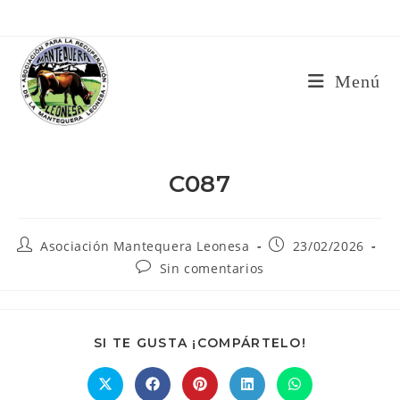
Ir
al
contenido
Menú
C087
Autor
Publicación
Asociación Mantequera Leonesa
23/02/2026
de
de
Comentarios
Sin comentarios
la
la
de
entrada:
entrada:
la
entrada:
COMPARTIR
SI TE GUSTA ¡COMPÁRTELO!
ESTE
CONTENIDO
Se
Se
Se
Se
Se