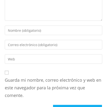
Introduce
tu
nombre
Introduce
o
tu
nombre
dirección
Introduce
de
de
la
usuario
correo
URL
para
electrónico
de
comentar
para
Guarda mi nombre, correo electrónico y web en
tu
comentar
web
este navegador para la próxima vez que
(opcional)
comente.