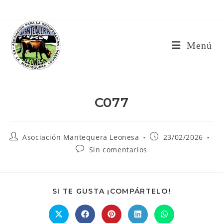
Ir
al
contenido
Menú
C077
Autor
Publicación
Asociación Mantequera Leonesa
23/02/2026
de
de
Comentarios
Sin comentarios
la
la
de
entrada:
entrada:
la
entrada:
COMPARTIR
SI TE GUSTA ¡COMPÁRTELO!
ESTE
CONTENIDO
Se
Se
Se
Se
Se