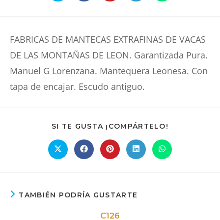
abre
abre
abre
abre
abre
en
en
en
en
en
una
una
una
una
una
nueva
nueva
nueva
nueva
nueva
ventana
ventana
ventana
ventana
ventana
FABRICAS DE MANTECAS EXTRAFINAS DE VACAS
DE LAS MONTAÑAS DE LEON. Garantizada Pura.
Manuel G Lorenzana. Mantequera Leonesa. Con
tapa de encajar. Escudo antiguo.
COMPARTIR
SI TE GUSTA ¡COMPÁRTELO!
ESTE
CONTENIDO
Se
Se
Se
Se
Se
abre
abre
abre
abre
abre
en
en
en
en
en
una
una
una
una
una
nueva
nueva
nueva
nueva
nueva
ventana
ventana
ventana
ventana
ventana
TAMBIÉN PODRÍA GUSTARTE
C126