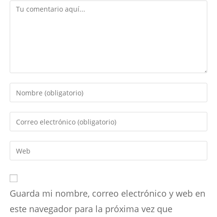
Comentario
Introduce
tu
nombre
Introduce
o
tu
nombre
dirección
Introduce
de
de
la
usuario
correo
URL
para
electrónico
de
comentar
para
Guarda mi nombre, correo electrónico y web en
tu
comentar
web
este navegador para la próxima vez que