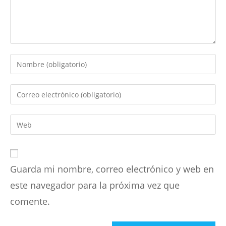
Introduce
tu
nombre
Introduce
o
tu
nombre
dirección
Introduce
de
de
la
usuario
correo
URL
para
electrónico
de
comentar
para
Guarda mi nombre, correo electrónico y web en
tu
comentar
web
este navegador para la próxima vez que
(opcional)
comente.