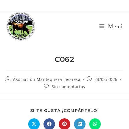
Ir
al
contenido
Menú
C062
Autor
Publicación
Asociación Mantequera Leonesa
23/02/2026
de
de
Comentarios
Sin comentarios
la
la
de
entrada:
entrada:
la
entrada:
COMPARTIR
SI TE GUSTA ¡COMPÁRTELO!
ESTE
CONTENIDO
Se
Se
Se
Se
Se