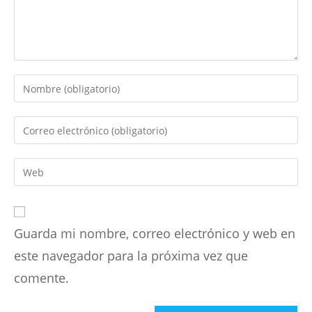
Introduce
tu
nombre
Introduce
o
tu
nombre
dirección
Introduce
de
de
la
usuario
correo
URL
para
electrónico
de
comentar
para
Guarda mi nombre, correo electrónico y web en
tu
comentar
web
este navegador para la próxima vez que
(opcional)
comente.