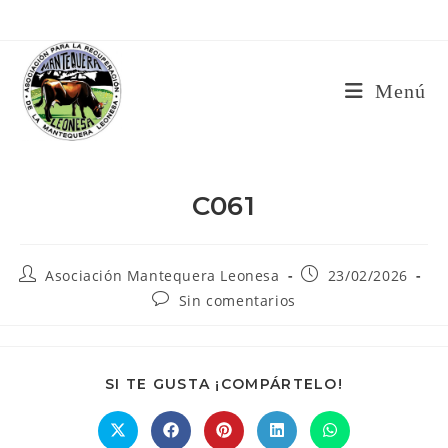
Ir
al
contenido
Menú
C061
Autor
Publicación
Asociación Mantequera Leonesa
23/02/2026
de
de
Comentarios
Sin comentarios
la
la
de
entrada:
entrada:
la
entrada:
COMPARTIR
SI TE GUSTA ¡COMPÁRTELO!
ESTE
CONTENIDO
Se
Se
Se
Se
Se