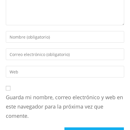
Introduce
tu
nombre
Introduce
o
tu
nombre
dirección
Introduce
de
de
la
usuario
correo
URL
para
electrónico
de
comentar
para
Guarda mi nombre, correo electrónico y web en
tu
comentar
web
este navegador para la próxima vez que
(opcional)
comente.