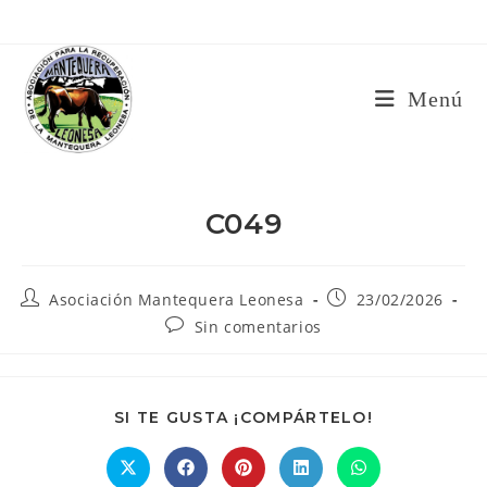
Ir
al
contenido
Menú
C049
Autor
Publicación
Asociación Mantequera Leonesa
23/02/2026
de
de
Comentarios
Sin comentarios
la
la
de
entrada:
entrada:
la
entrada:
COMPARTIR
SI TE GUSTA ¡COMPÁRTELO!
ESTE
CONTENIDO
Se
Se
Se
Se
Se