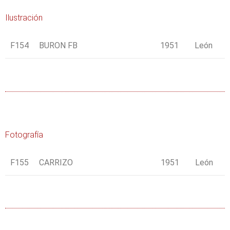
Ilustración
F154
BURON FB
1951
León
Fotografía
F155
CARRIZO
1951
León